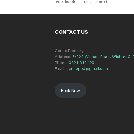
terror horologium, in pectore et
CONTACT US
Gentle Podiatry
Address:
5/224 Wishart Road, Wishart QL
Phone:
0424 848 129
Email:
gentlepod@gmail.com
Book Now