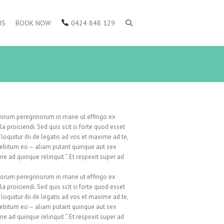
US
BOOK NOW
0424 848 129
ersorum peregrinorum in mane ut effingo ex
proiciendi. Sed quis scit si forte quod esset
oquitur ibi de legatis ad vos et maxime ad te,
debitum eo – aliam putant quinque aut sex
ad quinque relinquit “. Et respexit super ad
ersorum peregrinorum in mane ut effingo ex
proiciendi. Sed quis scit si forte quod esset
oquitur ibi de legatis ad vos et maxime ad te,
debitum eo – aliam putant quinque aut sex
ad quinque relinquit “. Et respexit super ad