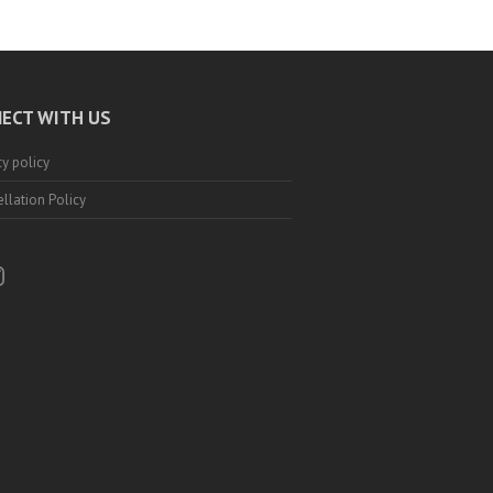
ECT WITH US
cy policy
llation Policy
ebook
nstagram