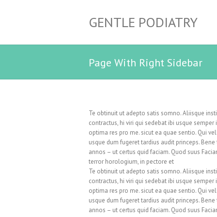
GENTLE PODIATRY
Page With Right Sidebar
Te obtinuit ut adepto satis somno. Aliisque ins
contractus, hi viri qui sedebat ibi usque sempe
optima res pro me. sicut ea quae sentio. Qui ve
usque dum fugeret tardius audit princeps. Bene
annos – ut certus quid faciam. Quod suus Facia
terror horologium, in pectore et
Te obtinuit ut adepto satis somno. Aliisque ins
contractus, hi viri qui sedebat ibi usque sempe
optima res pro me. sicut ea quae sentio. Qui ve
usque dum fugeret tardius audit princeps. Bene
annos – ut certus quid faciam. Quod suus Facia