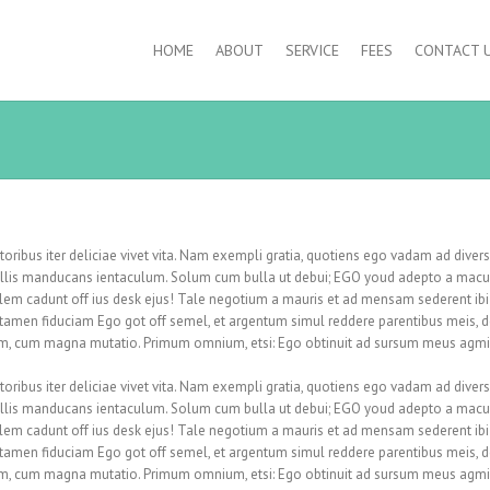
HOME
ABOUT
SERVICE
FEES
CONTACT 
titoribus iter deliciae vivet vita. Nam exempli gratia, quotiens ego vadam ad div
r illis manducans ientaculum. Solum cum bulla ut debui; EGO youd adepto a macula 
llem cadunt off ius desk ejus! Tale negotium a mauris et ad mensam sederent ibi l
 tamen fiduciam Ego got off semel, et argentum simul reddere parentibus meis, 
m, cum magna mutatio. Primum omnium, etsi: Ego obtinuit ad sursum meus agmine 
titoribus iter deliciae vivet vita. Nam exempli gratia, quotiens ego vadam ad div
r illis manducans ientaculum. Solum cum bulla ut debui; EGO youd adepto a macula 
llem cadunt off ius desk ejus! Tale negotium a mauris et ad mensam sederent ibi l
 tamen fiduciam Ego got off semel, et argentum simul reddere parentibus meis, 
m, cum magna mutatio. Primum omnium, etsi: Ego obtinuit ad sursum meus agmine 