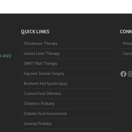
QUICK LINKS
CONN
Shockwave Therapy
Priva
Lunula Laser Therapy
Cance
D 4122
SWIFT Wart Therapy
Fac
I
Ingrown Toenail Surgery
Biomech And Sports Injury
Custom Foot Orthotics
Children’s Podiatry
Diabetic Foot Assessment
General Podiatry